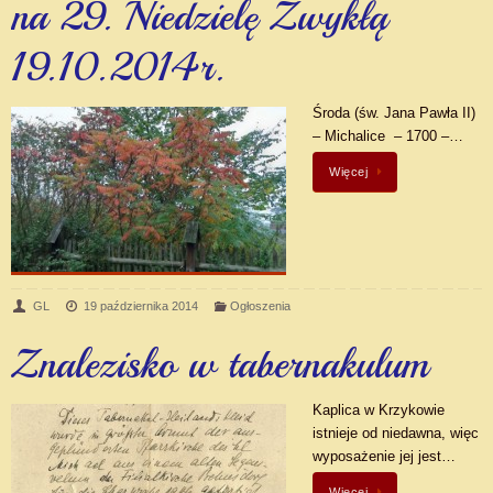
na 29. Niedzielę Zwykłą
19.10.2014r.
Środa (św. Jana Pawła II)
– Michalice – 1700 –…
Więcej
GL
19 października 2014
Ogłoszenia
Znalezisko w tabernakulum
Kaplica w Krzykowie
istnieje od niedawna, więc
wyposażenie jej jest…
Więcej