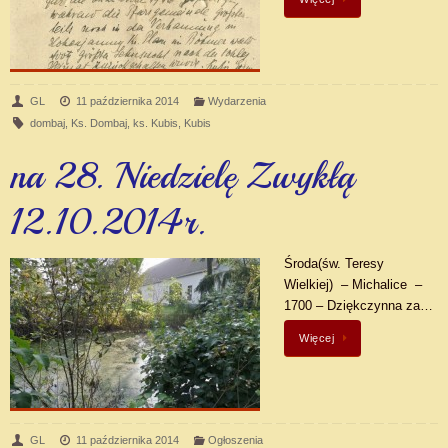
GL
11 października 2014
Wydarzenia
dombaj
,
Ks. Dombaj
,
ks. Kubis
,
Kubis
na 28. Niedzielę Zwykłą
12.10.2014r.
Środa(św. Teresy
Wielkiej) – Michalice –
1700 – Dziękczynna za…
Więcej
GL
11 października 2014
Ogłoszenia