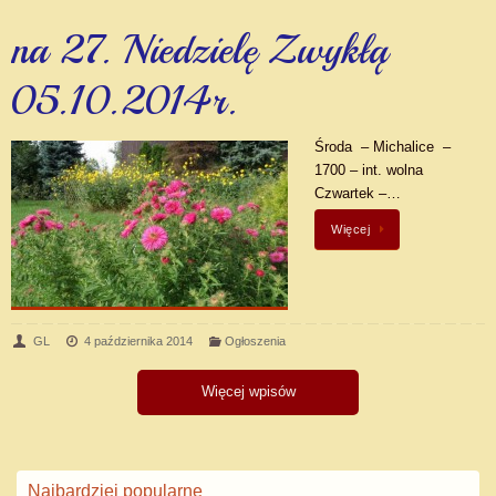
na 27. Niedzielę Zwykłą
05.10.2014r.
Środa – Michalice –
1700 – int. wolna
Czwartek –…
Więcej
GL
4 października 2014
Ogłoszenia
Więcej wpisów
Najbardziej popularne