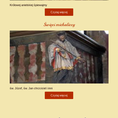
Królowej anielskiej śpiewajmy
Czytaj więcej
Święci michaliccy
św. Józef, św. Jan chrzciciel i inni
Czytaj więcej