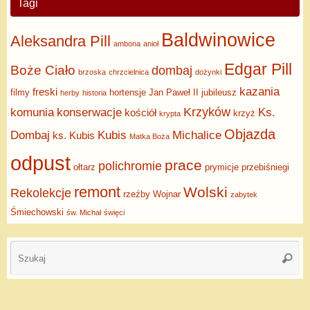
Tagi
Baldwinowice
Aleksandra Pill
ambona
anioł
Edgar Pill
Boże Ciało
dombaj
brzoska
chrzcielnica
dożynki
kazania
freski
filmy
hortensje
Jan Paweł II
jubileusz
herby
historia
Krzyków
komunia
konserwacje
Ks.
kościół
krzyż
krypta
Objazda
Dombaj
Kubis
Michalice
ks. Kubis
Matka Boża
odpust
prace
polichromie
ołtarz
prymicje
przebiśniegi
remont
Wolski
Rekolekcje
rzeźby
Wojnar
zabytek
Śmiechowski
św. Michał
święci