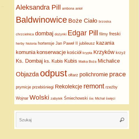
Aleksandra Pill
ambona
anioł
Baldwinowice
Boże Ciało
brzoska
Edgar Pill
dombaj
freski
filmy
chrzcielnica
dożynki
kazania
hortensje
Jan Paweł II
jubileusz
herby
historia
Krzyków
komunia
konserwacje
kościół
krzyż
krypta
Ks. Dombaj
Kubis
Michalice
ks. Kubis
Matka Boża
odpust
prace
Objazda
polichromie
ołtarz
remont
Rekolekcje
prymicje
przebiśniegi
rzeźby
Wolski
Wojnar
Śmiechowski
zabytek
św. Michał
święci