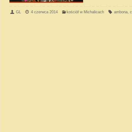
GL
4 czerwca 2014
kościół w Michalicach
ambona
,
c