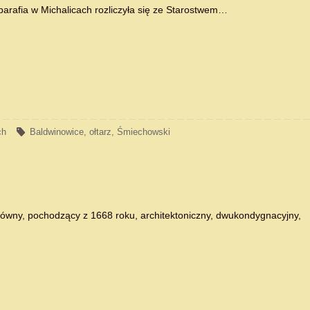
parafia w Michalicach rozliczyła się ze Starostwem…
ch
Baldwinowice
,
ołtarz
,
Śmiechowski
ówny, pochodzący z 1668 roku, architektoniczny, dwukondygnacyjny,