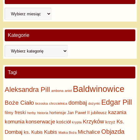
Kategorie
Tagi
Baldwinowice
Aleksandra Pill
ambona
anioł
Edgar Pill
Boże Ciało
dombaj
brzoska
chrzcielnica
dożynki
kazania
freski
filmy
hortensje
Jan Paweł II
jubileusz
herby
historia
Krzyków
komunia
konserwacje
Ks.
kościół
krzyż
krypta
Objazda
Dombaj
Kubis
Michalice
ks. Kubis
Matka Boża