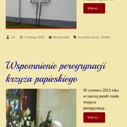
Więcej
GL
13 lutego 2016
Wydarzenia
Krzyków
,
krzyż
,
Wolski
Wspomnienie peregrynacji
krzyża papieskiego
W czerwcu 2013 roku
w naszej parafii miała
miejsce
peregrynacja…
Więcej