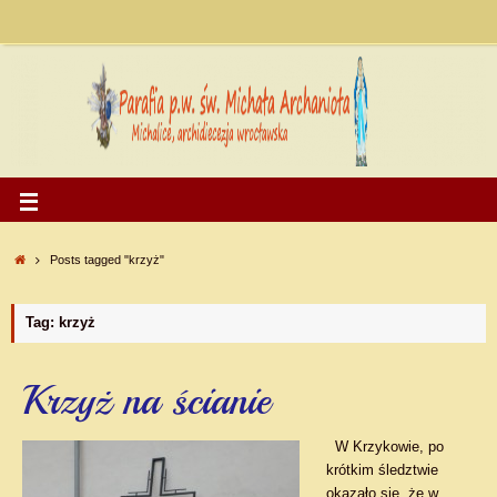
Posts tagged "krzyż"
Tag: krzyż
Krzyż na ścianie
W Krzykowie, po
krótkim śledztwie
okazało się, że w…