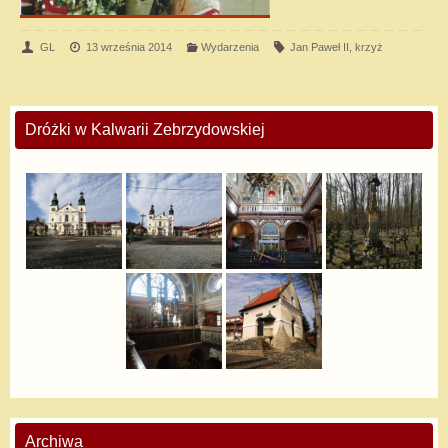
GL
13 września 2014
Wydarzenia
Jan Paweł II
,
krzyż
Dróżki w Kalwarii Zebrzydowskiej
Archiwa