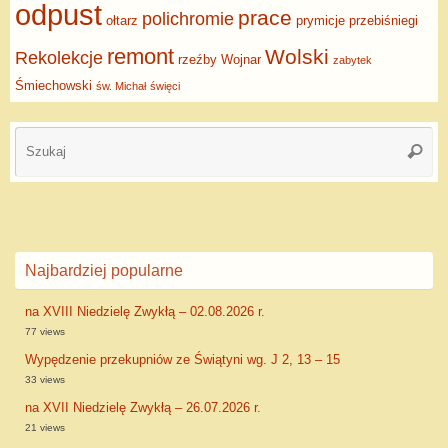
odpust
prace
polichromie
ołtarz
prymicje
przebiśniegi
remont
Wolski
Rekolekcje
rzeźby
Wojnar
zabytek
Śmiechowski
św. Michał
święci
Najbardziej popularne
na XVIII Niedzielę Zwykłą – 02.08.2026 r.
77 views
Wypędzenie przekupniów ze Świątyni wg. J 2, 13 – 15
33 views
na XVII Niedzielę Zwykłą – 26.07.2026 r.
21 views