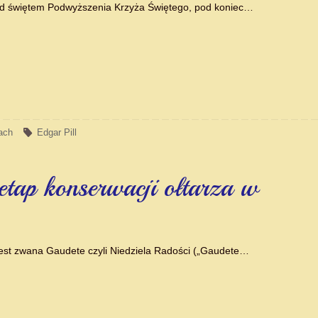
zed świętem Podwyższenia Krzyża Świętego, pod koniec…
ach
Edgar Pill
etap konserwacji ołtarza w
 jest zwana Gaudete czyli Niedziela Radości („Gaudete…