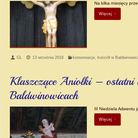
Na kilka miesięcy pr
Więcej
GL
13 września 2018
konserwacje
,
kościół w Baldwinowic
Klaszczące Aniołki – ostatni 
Baldwinowicach
III Niedziela Adwentu
Więcej