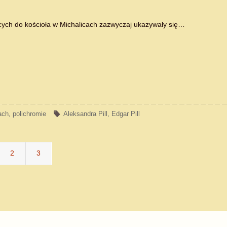
ych do kościoła w Michalicach zazwyczaj ukazywały się…
ach
,
polichromie
Aleksandra Pill
,
Edgar Pill
2
3