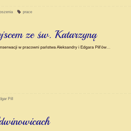
oszenia
prace
ejscem ze św. Katarzyną
onserwacji w pracowni państwa Aleksandry i Edgara Pill’ów…
dgar Pill
dwinowicach