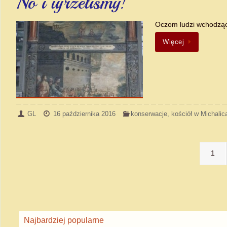
No i ujrzeliśmy!
Oczom ludzi wchodząc
Więcej
GL
16 października 2016
konserwacje
,
kościół w Michalic
1
Najbardziej popularne