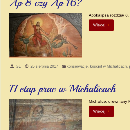
Ap 8 czy Ap 16?
Apokalipsa rozdział 8
Więcej
GL
26 sierpnia 2017
konserwacje
,
kościół w Michalicach
,
II etap prac w Michalicach
Michalice, drewniany K
Więcej