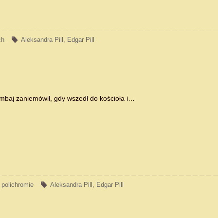
ch
Aleksandra Pill
,
Edgar Pill
mbaj zaniemówił, gdy wszedł do kościoła i…
,
polichromie
Aleksandra Pill
,
Edgar Pill