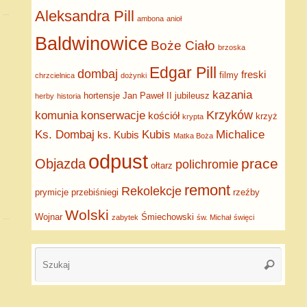
Aleksandra Pill
ambona
anioł
Baldwinowice
Boże Ciało
brzoska
Edgar Pill
dombaj
freski
filmy
chrzcielnica
dożynki
kazania
hortensje
Jan Paweł II
jubileusz
herby
historia
Krzyków
komunia
konserwacje
kościół
krzyż
krypta
Ks. Dombaj
Kubis
Michalice
ks. Kubis
Matka Boża
odpust
prace
Objazda
polichromie
ołtarz
remont
Rekolekcje
prymicje
przebiśniegi
rzeźby
Wolski
Wojnar
Śmiechowski
zabytek
św. Michał
święci