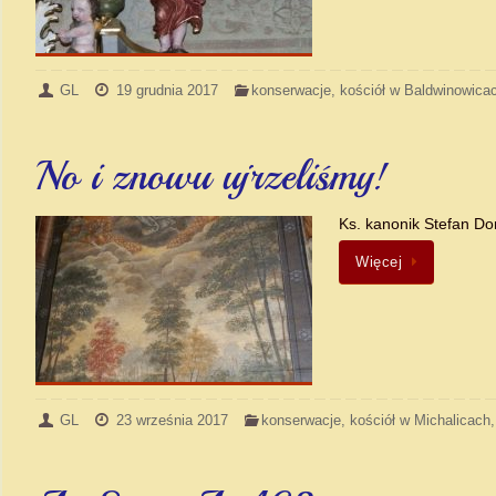
GL
19 grudnia 2017
konserwacje
,
kościół w Baldwinowica
No i znowu ujrzeliśmy!
Ks. kanonik Stefan Do
Więcej
GL
23 września 2017
konserwacje
,
kościół w Michalicach