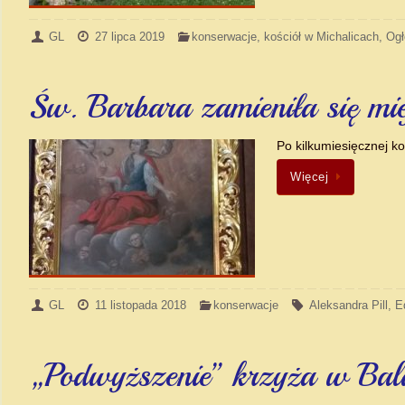
GL
27 lipca 2019
konserwacje
,
kościół w Michalicach
,
Ogł
Św. Barbara zamieniła się mi
Po kilkumiesięcznej k
Więcej
GL
11 listopada 2018
konserwacje
Aleksandra Pill
,
E
„Podwyższenie” krzyża w Bal