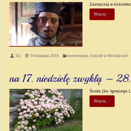
Zazwyczaj w kościołac
Więcej
GL
9 listopada 2019
konserwacje
,
kościół w Michalicach
na 17. niedzielę zwykłą – 28
Środa (św. Ignacego L
Więcej