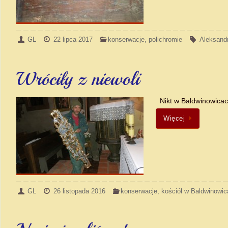
GL
22 lipca 2017
konserwacje
,
polichromie
Aleksandr
Wróciły z niewoli
Nikt w Baldwinowicach
Więcej
GL
26 listopada 2016
konserwacje
,
kościół w Baldwinowi