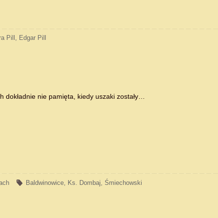
a Pill
,
Edgar Pill
 dokładnie nie pamięta, kiedy uszaki zostały…
cach
Baldwinowice
,
Ks. Dombaj
,
Śmiechowski