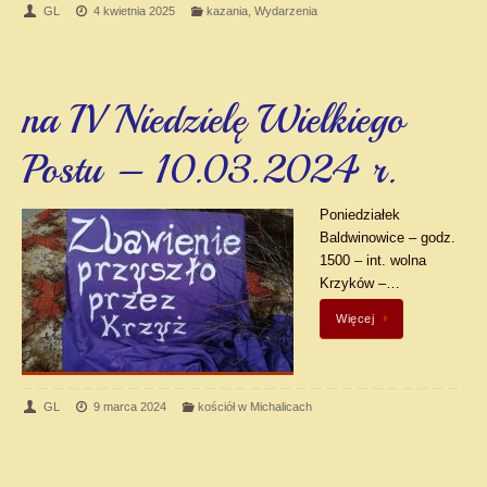
GL
4 kwietnia 2025
kazania
,
Wydarzenia
na IV Niedzielę Wielkiego
Postu – 10.03.2024 r.
Poniedziałek
Baldwinowice – godz.
1500 – int. wolna
Krzyków –…
Więcej
GL
9 marca 2024
kościół w Michalicach