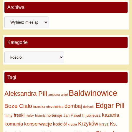
Archiwa
Kategorie
Tagi
Baldwinowice
Aleksandra Pill
ambona
anioł
Edgar Pill
Boże Ciało
dombaj
brzoska
chrzcielnica
dożynki
kazania
freski
filmy
hortensje
Jan Paweł II
jubileusz
herby
historia
Krzyków
komunia
konserwacje
Ks.
kościół
krzyż
krypta