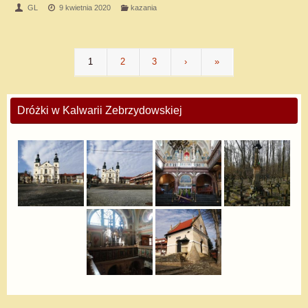
GL
9 kwietnia 2020
kazania
1
2
3
›
»
Dróżki w Kalwarii Zebrzydowskiej