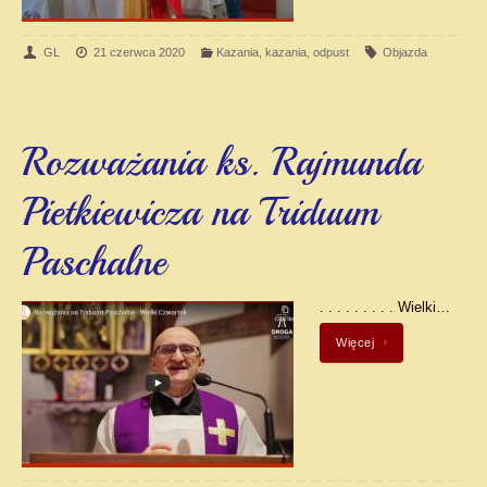
GL
21 czerwca 2020
Kazania
,
kazania
,
odpust
Objazda
Rozważania ks. Rajmunda
Pietkiewicza na Triduum
Paschalne
. . . . . . . . . Wielki…
Więcej