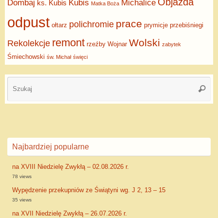
Objazda
Dombaj
Kubis
Michalice
ks. Kubis
Matka Boża
odpust
prace
polichromie
ołtarz
prymicje
przebiśniegi
remont
Wolski
Rekolekcje
rzeźby
Wojnar
zabytek
Śmiechowski
św. Michał
święci
Najbardziej popularne
na XVIII Niedzielę Zwykłą – 02.08.2026 r.
78 views
Wypędzenie przekupniów ze Świątyni wg. J 2, 13 – 15
35 views
na XVII Niedzielę Zwykłą – 26.07.2026 r.