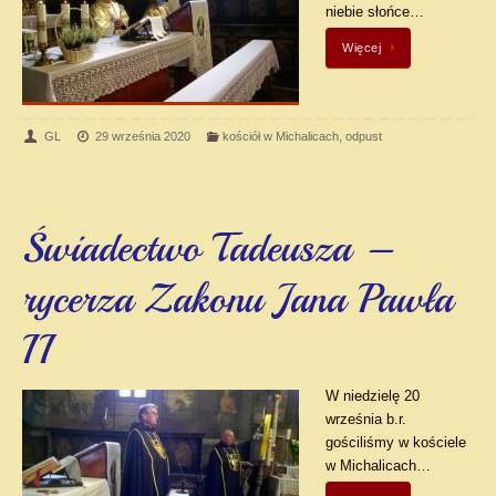
niebie słońce…
Więcej
GL
29 września 2020
kościół w Michalicach
,
odpust
Świadectwo Tadeusza –
rycerza Zakonu Jana Pawła
II
W niedzielę 20
września b.r.
gościliśmy w kościele
w Michalicach…