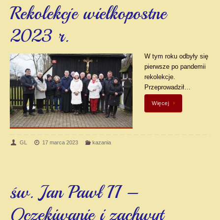
Rekolekcje wielkopostne
2023 r.
W tym roku odbyły się
pierwsze po pandemii
rekolekcje.
Przeprowadził…
Więcej
GL
17 marca 2023
kazania
św. Jan Pawł II –
Oczekiwanie i zachwyt