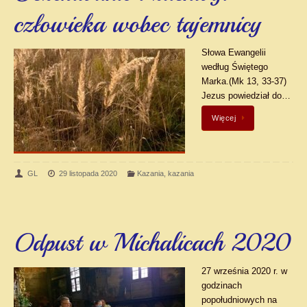
człowieka wobec tajemnicy
Słowa Ewangelii
według Świętego
Marka.(Mk 13, 33-37)
Jezus powiedział do…
Więcej
GL
29 listopada 2020
Kazania
,
kazania
Odpust w Michalicach 2020
27 września 2020 r. w
godzinach
popołudniowych na