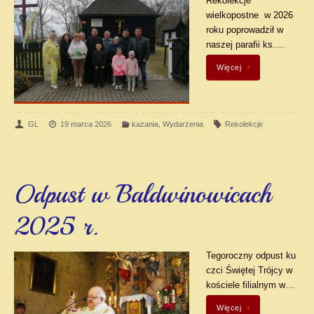
Rekolekcje
wielkopostne w 2026
roku poprowadził w
naszej parafii ks.…
Więcej
GL
19 marca 2026
kazania
,
Wydarzenia
Rekolekcje
Odpust w Baldwinowicach
2025 r.
Tegoroczny odpust ku
czci Świętej Trójcy w
kościele filialnym w…
Więcej