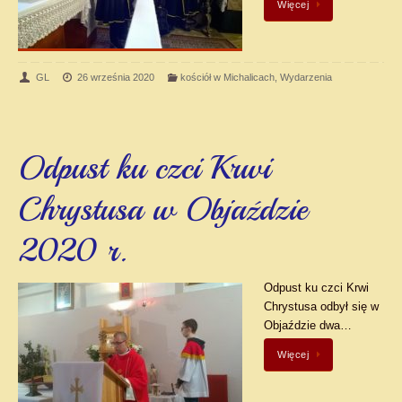
Więcej
GL
26 września 2020
kościół w Michalicach
,
Wydarzenia
Odpust ku czci Krwi
Chrystusa w Objaździe
2020 r.
Odpust ku czci Krwi
Chrystusa odbył się w
Objaździe dwa…
Więcej