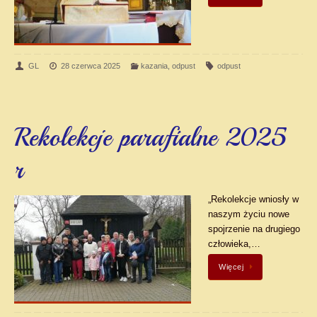
GL
28 czerwca 2025
kazania
,
odpust
odpust
Rekolekcje parafialne 2025
r
„Rekolekcje wniosły w
naszym życiu nowe
spojrzenie na drugiego
człowieka,…
Więcej