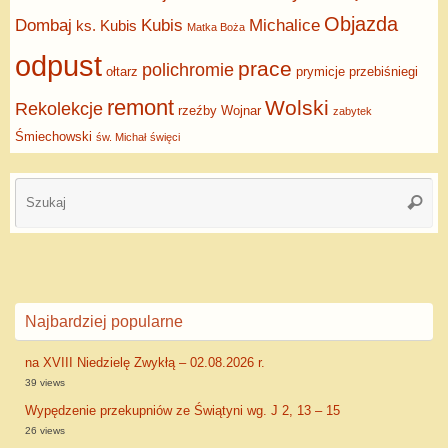
Objazda
Dombaj
Kubis
Michalice
ks. Kubis
Matka Boża
odpust
prace
polichromie
ołtarz
prymicje
przebiśniegi
remont
Wolski
Rekolekcje
rzeźby
Wojnar
zabytek
Śmiechowski
św. Michał
święci
Najbardziej popularne
na XVIII Niedzielę Zwykłą – 02.08.2026 r.
39 views
Wypędzenie przekupniów ze Świątyni wg. J 2, 13 – 15
26 views