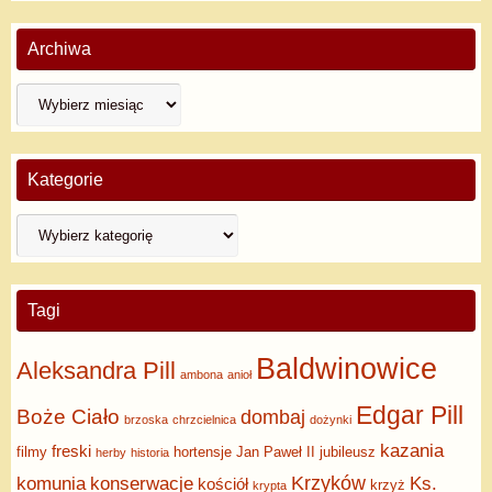
Archiwa
Kategorie
Tagi
Baldwinowice
Aleksandra Pill
ambona
anioł
Edgar Pill
Boże Ciało
dombaj
brzoska
chrzcielnica
dożynki
kazania
freski
filmy
hortensje
Jan Paweł II
jubileusz
herby
historia
Krzyków
komunia
konserwacje
Ks.
kościół
krzyż
krypta