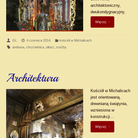
architektoniczny,
dwukondygnacyjny,
Więcej
GL
4 czerwca 2014
kościół w Michalicach
ambona
,
chrzcielnica
,
ołtarz
,
rzeźby
Architektura
Kościół w Michalicach
jest orientowaną,
drewnianą świątynia,
wzniesiona w
konstrukcji…
Więcej