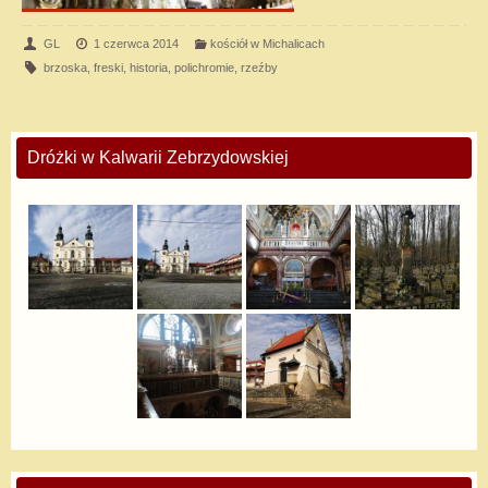
GL
1 czerwca 2014
kościół w Michalicach
brzoska
,
freski
,
historia
,
polichromie
,
rzeźby
Dróżki w Kalwarii Zebrzydowskiej