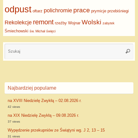
odpust
prace
polichromie
ołtarz
prymicje
przebiśniegi
remont
Wolski
Rekolekcje
rzeźby
Wojnar
zabytek
Śmiechowski
św. Michał
święci
Najbardziej popularne
na XVIII Niedzielę Zwykłą – 02.08.2026 r.
42 views
na XIX Niedzielę Zwykłą – 09.08.2026 r.
37 views
Wypędzenie przekupniów ze Świątyni wg. J 2, 13 – 15
31 views