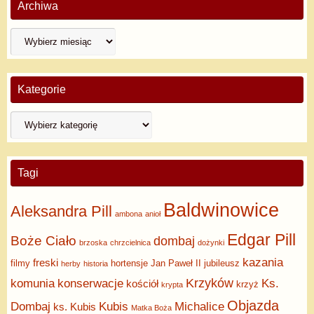
Archiwa
Kategorie
Tagi
Baldwinowice
Aleksandra Pill
ambona
anioł
Edgar Pill
Boże Ciało
dombaj
brzoska
chrzcielnica
dożynki
kazania
freski
filmy
hortensje
Jan Paweł II
jubileusz
herby
historia
Krzyków
komunia
konserwacje
Ks.
kościół
krzyż
krypta
Objazda
Dombaj
Kubis
Michalice
ks. Kubis
Matka Boża