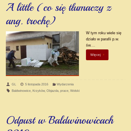
A little (co się tłumaczy z
ang. trochę)
W tym roku wiele się
działo w parafii p.w.
św.…
Więcej
GL
5 listopada 2016
Wydarzenia
Baldwinowice
,
Krzyków
,
Objazda
,
prace
,
Wolski
Odpust w Baldwinowicach