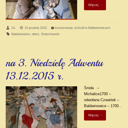
Więcej
GL
19 grudnia 2015
konserwacje
,
kościół w Baldwinowicach
Baldwinowice
,
ołtarz
,
Śmiechowski
na 3. Niedzielę Adwentu
13.12.2015 r.
Środa –
Michalice1700 –
odwołana Czwartek –
Baldwinowice – 1700…
Więcej