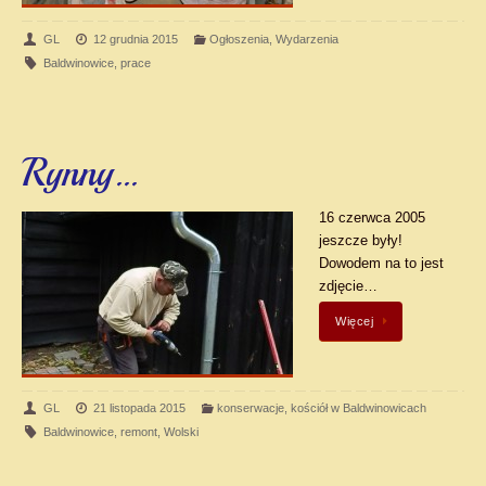
GL
12 grudnia 2015
Ogłoszenia
,
Wydarzenia
Baldwinowice
,
prace
Rynny…
16 czerwca 2005
jeszcze były!
Dowodem na to jest
zdjęcie…
Więcej
GL
21 listopada 2015
konserwacje
,
kościół w Baldwinowicach
Baldwinowice
,
remont
,
Wolski