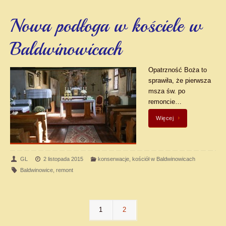
Nowa podłoga w kościele w
Baldwinowicach
Opatrzność Boża to
sprawiła, że pierwsza
msza św. po
remoncie…
Więcej
GL
2 listopada 2015
konserwacje
,
kościół w Baldwinowicach
Baldwinowice
,
remont
1
2