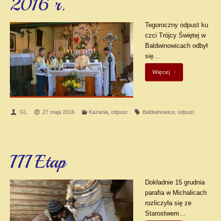
2016 r.
Tegoroczny odpust ku
czci Trójcy Świętej w
Baldwinowicach odbył
się…
Więcej
GL
27 maja 2016
Kazania
,
odpust
Baldwinowice
,
odpust
III Etap
Dokładnie 15 grudnia
parafia w Michalicach
rozliczyła się ze
Starostwem…