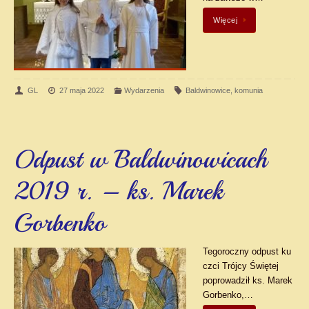
Więcej
GL
27 maja 2022
Wydarzenia
Baldwinowice
,
komunia
Odpust w Baldwinowicach
2019 r. – ks. Marek
Gorbenko
Tegoroczny odpust ku
czci Trójcy Świętej
poprowadził ks. Marek
Gorbenko,…