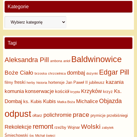
Kategorie
Tagi
Baldwinowice
Aleksandra Pill
ambona
anioł
Edgar Pill
Boże Ciało
dombaj
brzoska
chrzcielnica
dożynki
kazania
freski
filmy
hortensje
Jan Paweł II
jubileusz
herby
historia
Krzyków
komunia
konserwacje
Ks.
kościół
krzyż
krypta
Objazda
Dombaj
Kubis
Michalice
ks. Kubis
Matka Boża
odpust
prace
polichromie
ołtarz
prymicje
przebiśniegi
remont
Wolski
Rekolekcje
rzeźby
Wojnar
zabytek
Śmiechowski
św. Michał
święci