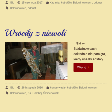
GL
15 czerwca 2017
Kazania
,
kościół w Baldwinowicach
,
odpust
Baldwinowice
,
odpust
Wróciły z niewoli
Nikt w
Baldwinowicach
dokładnie nie pamięta,
kiedy uszaki zostały…
Więcej
GL
26 listopada 2016
konserwacje
,
kościół w Baldwinowicach
Baldwinowice
,
Ks. Dombaj
,
Śmiechowski