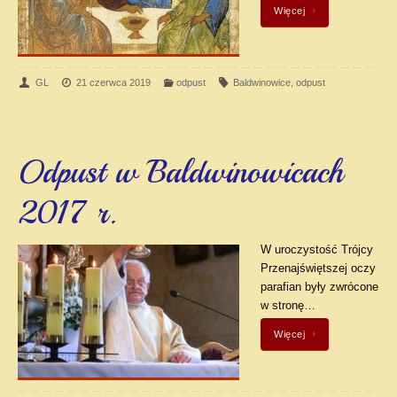
Więcej
GL
21 czerwca 2019
odpust
Baldwinowice
,
odpust
Odpust w Baldwinowicach
2017 r.
W uroczystość Trójcy
Przenajświętszej oczy
parafian były zwrócone
w stronę…
Więcej