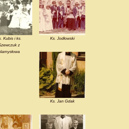
s. Kubis i ks.
Ks. Jodłowski
Szewczuk z
Namysłowa
Ks. Jan Gdak