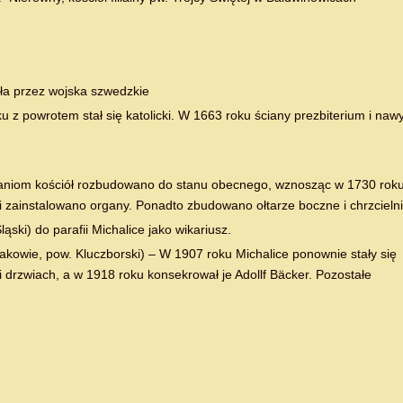
ła przez wojska szwedzkie
 z powrotem stał się katolicki. W 1663 roku ściany prezbiterium i naw
araniom kościół rozbudowano do stanu obecnego, wznosząc w 1730 rok
 zainstalowano organy. Ponadto zbudowano ołtarze boczne i chrzcieln
ąski) do parafii Michalice jako wikariusz.
jakowie, pow. Kluczborski) – W 1907 roku Michalice ponownie stały się
 i drzwiach, a w 1918 roku konsekrował je Adollf Bäcker. Pozostałe