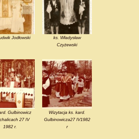
udwik Jodłowski
ks. Władysław
Czyżewski
ard. Gulbinowicz
Wizytacja ks. kard.
chalicach 27 IV
Gulbinowicza27 IV1982
1982 r.
r