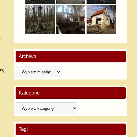
y
Archiwa
u
icę
Kategorie
Tagi