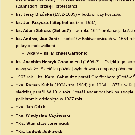
(Bahnsdorf) przejęli protestanci
ks. Jerzy Brzóska
(1592-1635) – budowniczy kościoła
ks. Jan Krzysztof Stephetius
(zm. 1637)
ks. Adam Schoss (Schas?)
– w roku 1647 profanacja kościo
ks. Andrzej Jan Janik
-kościół w Baldwinowicach w 1654 roku
pokryto malowidłami
wikary –
ks. Michael Gaffronlo
ks. Joachim Henryk Chocimirski
(1699-?) – Dzięki jego st
nową wieżę. Sześć lat później wybudowano emporę północną i
1907 rok –
ks. Karol Schmidt
z parafii Greiffenberg (Gryfów Śl
†ks. Roman Kubis
(1904- zm. 1964) (ur. 10 VIII 1877 r. w Ku
siedzibą parafii. W 1914 roku Josef Langer odsłonił na stropie
polichromie odsłonięto w 1937 roku.
†
ks. Jan Gdak
†ks. Władysław Czyżewski
†Ks. Stanisław Jaremczuk
†Ks. Ludwik Jodłowski