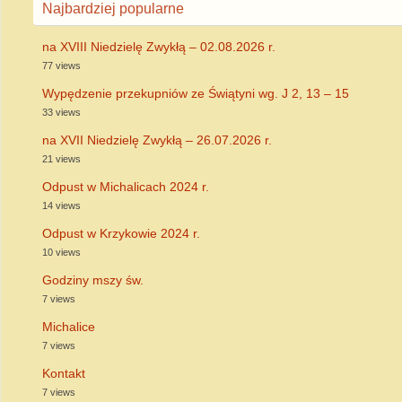
Najbardziej popularne
na XVIII Niedzielę Zwykłą – 02.08.2026 r.
77 views
Wypędzenie przekupniów ze Świątyni wg. J 2, 13 – 15
33 views
na XVII Niedzielę Zwykłą – 26.07.2026 r.
21 views
Odpust w Michalicach 2024 r.
14 views
Odpust w Krzykowie 2024 r.
10 views
Godziny mszy św.
7 views
Michalice
7 views
Kontakt
7 views