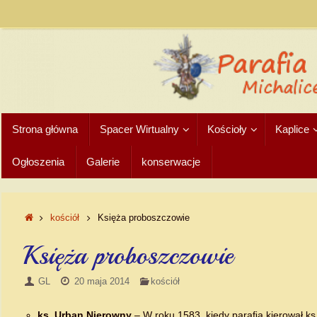
Strona główna
Spacer Wirtualny
Kościoły
Kaplice
Ogłoszenia
Galerie
konserwacje
kościół
Księża proboszczowie
Księża proboszczowie
GL
20 maja 2014
kościół
ks. Urban Nierowny
– W roku 1583, kiedy paraﬁą kierował ks. 