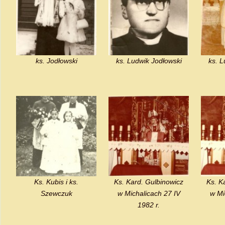
ks. Jodłowski
ks. Ludwik Jodłowski
ks. L
Ks. Kubis i ks.
Ks. Kard. Gulbinowicz
Ks. K
Szewczuk
w Michalicach 27 IV
w Mi
1982 r.