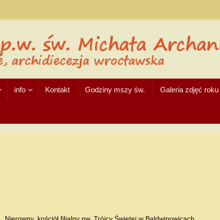
info
Kontakt
Godziny mszy św.
Galeria zdjęć rok
Nierowny, kościół filialny pw. Trójcy Świętej w Baldwinowicach