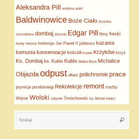
Aleksandra Pill
ambona
anioł
Baldwinowice
Boże Ciało
brzoska
Edgar Pill
dombaj
freski
filmy
chrzcielnica
dożynki
kazania
hortensje
Jan Paweł II
jubileusz
herby
historia
Krzyków
komunia
konserwacje
kościół
krzyż
krypta
Ks. Dombaj
Kubis
Michalice
ks. Kubis
Matka Boża
odpust
prace
Objazda
polichromie
ołtarz
remont
Rekolekcje
prymicje
przebiśniegi
rzeźby
Wolski
Wojnar
Śmiechowski
zabytek
św. Michał
święci