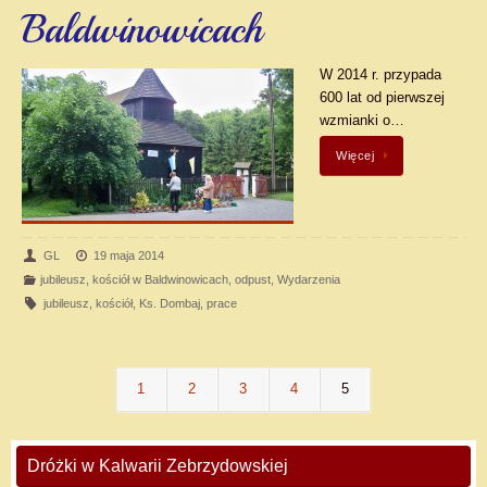
Baldwinowicach
W 2014 r. przypada
600 lat od pierwszej
wzmianki o…
Więcej
GL
19 maja 2014
jubileusz
,
kościół w Baldwinowicach
,
odpust
,
Wydarzenia
jubileusz
,
kościół
,
Ks. Dombaj
,
prace
1
2
3
4
5
Dróżki w Kalwarii Zebrzydowskiej