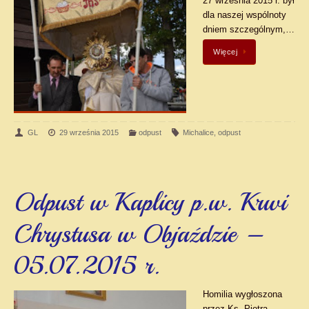
27 września 2015 r. był
dla naszej wspólnoty
dniem szczególnym,…
Więcej
GL
29 września 2015
odpust
Michalice
,
odpust
Odpust w Kaplicy p.w. Krwi
Chrystusa w Objaździe –
05.07.2015 r.
Homilia wygłoszona