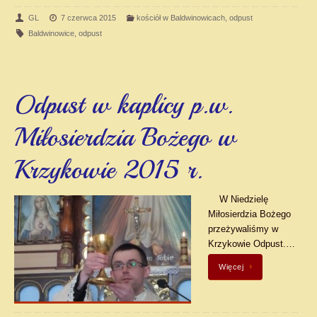
GL
7 czerwca 2015
kościół w Baldwinowicach
,
odpust
Baldwinowice
,
odpust
Odpust w kaplicy p.w.
Miłosierdzia Bożego w
Krzykowie 2015 r.
W Niedzielę
Miłosierdzia Bożego
przeżywaliśmy w
Krzykowie Odpust.…
Więcej