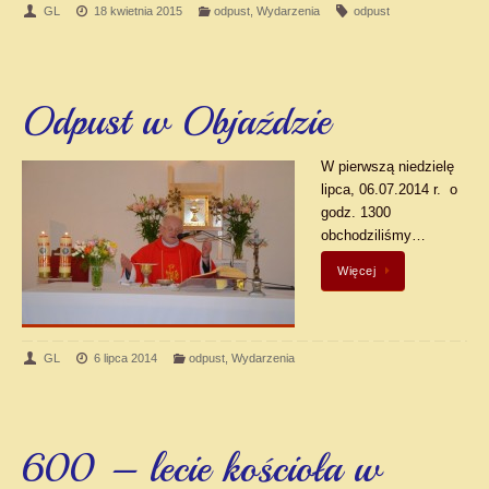
GL
18 kwietnia 2015
odpust
,
Wydarzenia
odpust
Odpust w Objaździe
W pierwszą niedzielę
lipca, 06.07.2014 r. o
godz. 1300
obchodziliśmy…
Więcej
GL
6 lipca 2014
odpust
,
Wydarzenia
600 – lecie kościoła w