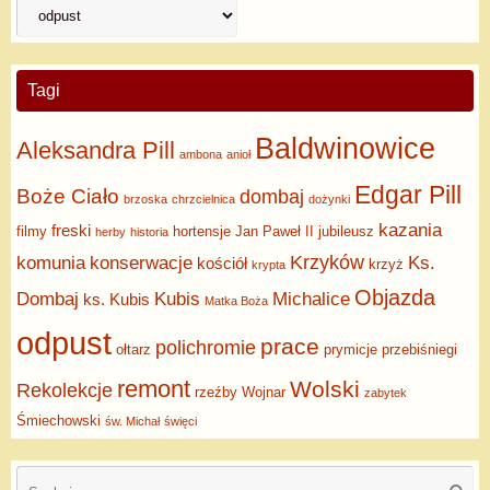
Tagi
Baldwinowice
Aleksandra Pill
ambona
anioł
Edgar Pill
Boże Ciało
dombaj
brzoska
chrzcielnica
dożynki
kazania
freski
filmy
hortensje
Jan Paweł II
jubileusz
herby
historia
Krzyków
komunia
konserwacje
Ks.
kościół
krzyż
krypta
Objazda
Dombaj
Kubis
Michalice
ks. Kubis
Matka Boża
odpust
prace
polichromie
ołtarz
prymicje
przebiśniegi
remont
Wolski
Rekolekcje
rzeźby
Wojnar
zabytek
Śmiechowski
św. Michał
święci