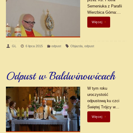
przez Ks. Piotra
Semeniuka z Parafii
Wierzbica Górna:…
Więcej
GL
6 lipca 2015
odpust
Objazda
,
odpust
Odpust w Baldwinowicach
W tym roku
uroczystość
odpustową ku czci
Świętej Trójcy w…
Więcej