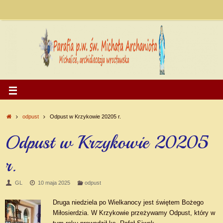
odpust
Odpust w Krzykowie 20205 r.
Odpust w Krzykowie 20205
r.
GL
10 maja 2025
odpust
Druga niedziela po Wielkanocy jest świętem Bożego
Miłosierdzia. W Krzykowie przeżywamy Odpust, który w