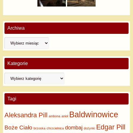
Archiwa
Kategorie
Tagi
Baldwinowice
Aleksandra Pill
ambona
anioł
Edgar Pill
Boże Ciało
dombaj
brzoska
chrzcielnica
dożynki