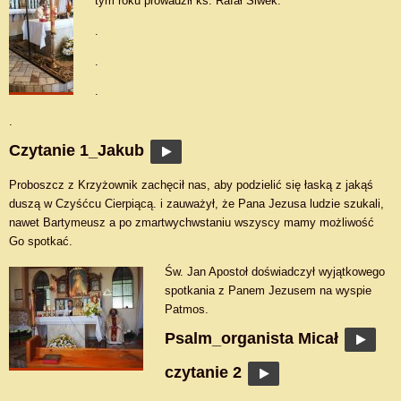
tym roku prowadził ks. Rafał Siwek.
.
.
.
.
Czytanie 1_Jakub
Proboszcz z Krzyżownik zachęcił nas, aby podzielić się łaską z jakąś
duszą w Czyśćcu Cierpiącą. i zauważył, że Pana Jezusa ludzie szukali,
nawet Bartymeusz a po zmartwychwstaniu wszyscy mamy możliwość
Go spotkać.
Św. Jan Apostoł doświadczył wyjątkowego
spotkania z Panem Jezusem na wyspie
Patmos.
Psalm_organista Micał
czytanie 2