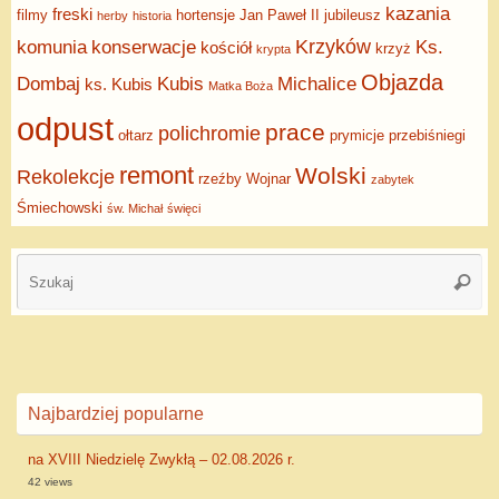
kazania
freski
filmy
hortensje
Jan Paweł II
jubileusz
herby
historia
Krzyków
komunia
konserwacje
Ks.
kościół
krzyż
krypta
Objazda
Dombaj
Kubis
Michalice
ks. Kubis
Matka Boża
odpust
prace
polichromie
ołtarz
prymicje
przebiśniegi
remont
Wolski
Rekolekcje
rzeźby
Wojnar
zabytek
Śmiechowski
św. Michał
święci
Najbardziej popularne
na XVIII Niedzielę Zwykłą – 02.08.2026 r.
42 views