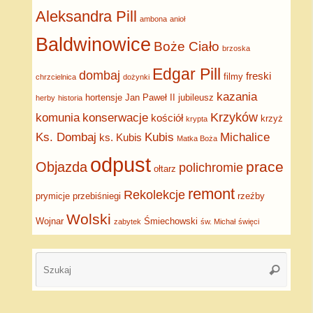
Aleksandra Pill
ambona
anioł
Baldwinowice
Boże Ciało
brzoska
Edgar Pill
dombaj
freski
filmy
chrzcielnica
dożynki
kazania
hortensje
Jan Paweł II
jubileusz
herby
historia
Krzyków
komunia
konserwacje
kościół
krzyż
krypta
Ks. Dombaj
Kubis
Michalice
ks. Kubis
Matka Boża
odpust
prace
Objazda
polichromie
ołtarz
remont
Rekolekcje
prymicje
przebiśniegi
rzeźby
Wolski
Wojnar
Śmiechowski
zabytek
św. Michał
święci