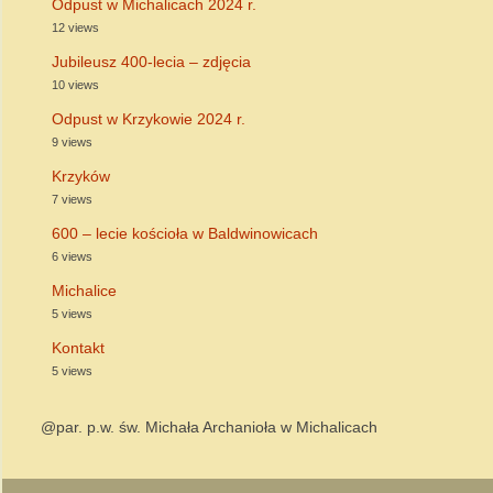
Odpust w Michalicach 2024 r.
12 views
Jubileusz 400-lecia – zdjęcia
10 views
Odpust w Krzykowie 2024 r.
9 views
Krzyków
7 views
600 – lecie kościoła w Baldwinowicach
6 views
Michalice
5 views
Kontakt
5 views
@par. p.w. św. Michała Archanioła w Michalicach