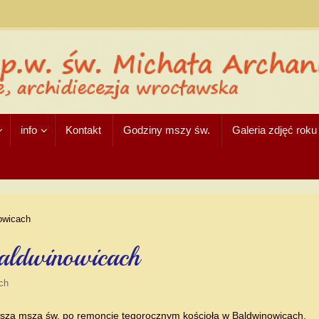
info
Kontakt
Godziny mszy św.
Galeria zdjęć rok
owicach
aldwinowicach
ch
wsza msza św. po remoncie tegorocznym kościoła w Baldwinowicach,