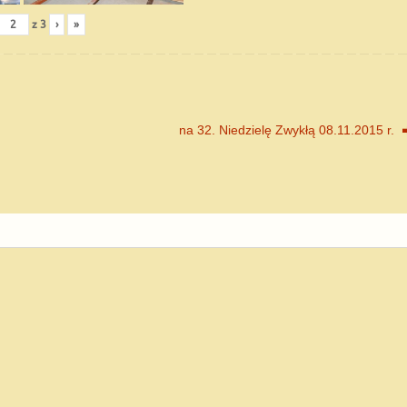
z
3
›
»
na 32. Niedzielę Zwykłą 08.11.2015 r.