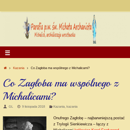
Kazania
Co Zagłoba ma wspólnego z Michalicami?
Co Zagłoba ma wspólnego z
Michalicami?
GL
9 listopada 2018
Kazania
,
kazania
Onufrego Zagłobę – najbarwniejszą postać
z Trylogii Sienkiewicza – łączy z