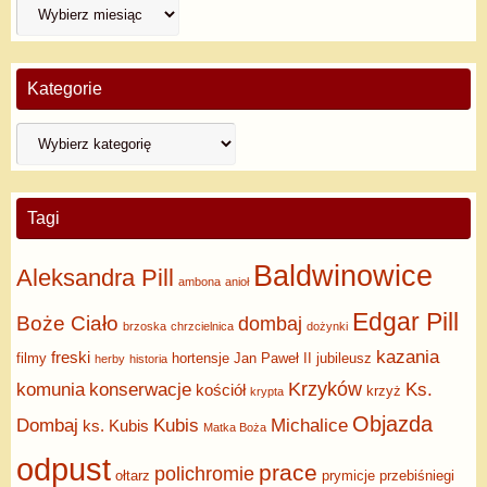
Kategorie
Tagi
Baldwinowice
Aleksandra Pill
ambona
anioł
Edgar Pill
Boże Ciało
dombaj
brzoska
chrzcielnica
dożynki
kazania
freski
filmy
hortensje
Jan Paweł II
jubileusz
herby
historia
Krzyków
komunia
konserwacje
Ks.
kościół
krzyż
krypta
Objazda
Dombaj
Kubis
Michalice
ks. Kubis
Matka Boża
odpust
prace
polichromie
ołtarz
prymicje
przebiśniegi