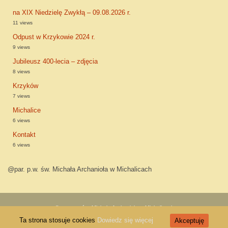
na XIX Niedzielę Zwykłą – 09.08.2026 r.
11 views
Odpust w Krzykowie 2024 r.
9 views
Jubileusz 400-lecia – zdjęcia
8 views
Krzyków
7 views
Michalice
6 views
Kontakt
6 views
@par. p.w. św. Michała Archanioła w Michalicach
©par. p.w. św. Michała Archanioła w Michalicach
Ta strona stosuje cookies
Dowiedz się więcej
Akceptuję
W oparciu o
Tempera
&
WordPress.