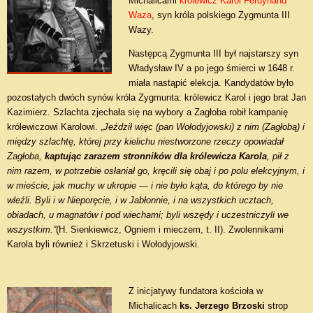
Michalicami
królewicz Karol Ferdynand
Waza
, syn króla polskiego Zygmunta III
Wazy.
Następcą Zygmunta III był najstarszy syn
Władysław IV a po jego śmierci w 1648 r.
miała nastąpić elekcja. Kandydatów było
pozostałych dwóch synów króla Zygmunta: królewicz Karol i jego brat Jan
Kazimierz. Szlachta zjechała się na wybory a Zagłoba robił kampanię
królewiczowi Karolowi. „
Jeździł więc (pan Wołodyjowski) z nim (Zagłobą) i
między szlachtę, której przy kielichu niestworzone rzeczy opowiadał
Zagłoba,
kaptując zarazem stronników dla królewicza Karola
, pił z
nim razem, w potrzebie osłaniał go, kręcili się obaj i po polu elekcyjnym, i
w mieście, jak muchy w ukropie — i nie było kąta, do którego by nie
wleźli. Byli i w Nieporęcie, i w Jabłonnie, i na wszystkich ucztach,
obiadach, u magnatów i pod wiechami; byli wszędy i uczestniczyli we
wszystkim.”
(H. Sienkiewicz, Ogniem i mieczem, t. II). Zwolennikami
Karola byli również i Skrzetuski i Wołodyjowski.
Z inicjatywy fundatora kościoła w
Michalicach
ks. Jerzego Brzoski
strop