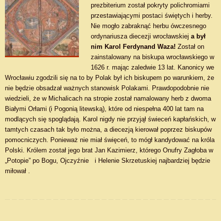
prezbiterium został pokryty polichromiami
przestawiającymi postaci świętych i herby.
Nie mogło zabraknąć herbu ówczesnego
ordynariusza diecezji wrocławskiej
a był
nim Karol Ferdynand Waza!
Został on
zainstalowany na biskupa wrocławskiego w
1626 r. mając zaledwie 13 lat. Kanonicy we
Wrocławiu zgodzili się na to by Polak był ich biskupem po warunkiem, że
nie będzie obsadzał ważnych stanowisk Polakami. Prawdopodobnie nie
wiedzieli, że w Michalicach na stropie został namalowany herb z dwoma
Białymi Orłami (i Pogonią litewską), które od niespełna 400 lat tam na
modlących się spoglądają. Karol nigdy nie przyjął świeceń kapłańskich, w
tamtych czasach tak było można, a diecezją kierował poprzez biskupów
pomocniczych. Ponieważ nie miał święceń, to mógł kandydować na króla
Polski. Królem został jego brat Jan Kazimierz, którego Onufry Zagłoba w
„Potopie” po Bogu, Ojczyźnie i Helenie Skrzetuskiej najbardziej będzie
miłował .