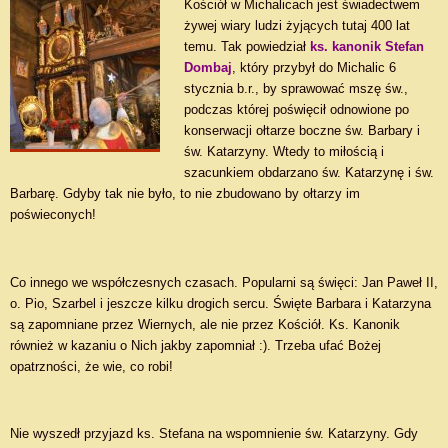
Kościół w Michalicach jest świadectwem
żywej wiary ludzi żyjących tutaj 400 lat
temu. Tak powiedział
ks. kanonik Stefan
Dombaj
, który przybył do Michalic 6
stycznia b.r., by sprawować mszę św.,
podczas której poświęcił odnowione po
konserwacji ołtarze boczne św. Barbary i
św. Katarzyny. Wtedy to miłością i
szacunkiem obdarzano św. Katarzynę i św.
Barbarę. Gdyby tak nie było, to nie zbudowano by ołtarzy im
poświeconych!
Co innego we współczesnych czasach. Popularni są święci: Jan Paweł II,
o. Pio, Szarbel i jeszcze kilku drogich sercu. Święte Barbara i Katarzyna
są zapomniane przez Wiernych, ale nie przez Kościół. Ks. Kanonik
również w kazaniu o Nich jakby zapomniał :). Trzeba ufać Bożej
opatrzności, że wie, co robi!
Nie wyszedł przyjazd ks. Stefana na wspomnienie św. Katarzyny. Gdy