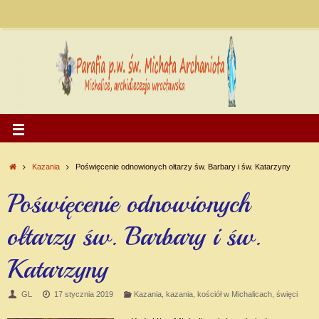
Kazania
Poświęcenie odnowionych ołtarzy św. Barbary i św. Katarzyny
Poświęcenie odnowionych
ołtarzy św. Barbary i św.
Katarzyny
GL
17 stycznia 2019
Kazania
,
kazania
,
kościół w Michalicach
,
święci