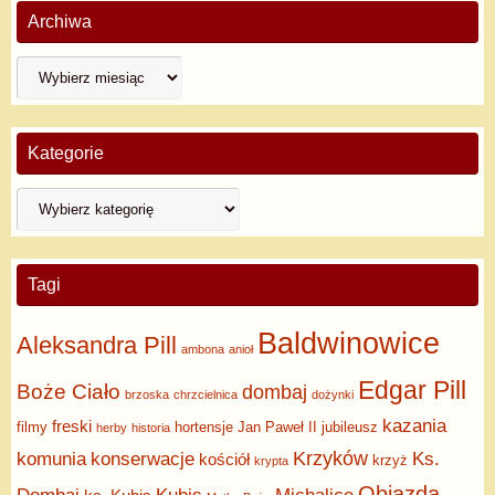
Archiwa
Kategorie
Tagi
Baldwinowice
Aleksandra Pill
ambona
anioł
Edgar Pill
Boże Ciało
dombaj
brzoska
chrzcielnica
dożynki
kazania
freski
filmy
hortensje
Jan Paweł II
jubileusz
herby
historia
Krzyków
komunia
konserwacje
Ks.
kościół
krzyż
krypta
Objazda