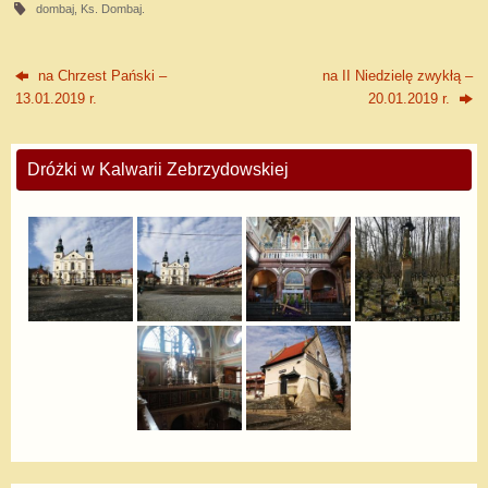
dombaj
,
Ks. Dombaj
.
na Chrzest Pański –
na II Niedzielę zwykłą –
13.01.2019 r.
20.01.2019 r.
Dróżki w Kalwarii Zebrzydowskiej