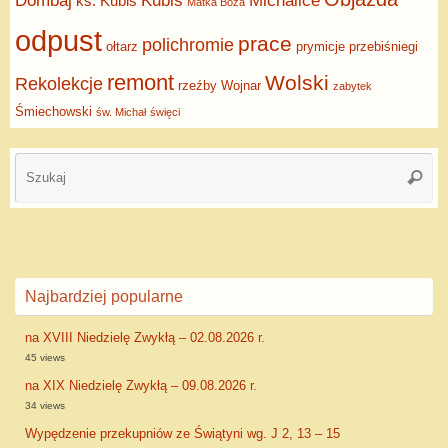
Dombaj
Kubis
Michalice
ks. Kubis
Matka Boża
odpust
prace
polichromie
ołtarz
prymicje
przebiśniegi
remont
Wolski
Rekolekcje
rzeźby
Wojnar
zabytek
Śmiechowski
św. Michał
święci
Najbardziej popularne
na XVIII Niedzielę Zwykłą – 02.08.2026 r.
45 views
na XIX Niedzielę Zwykłą – 09.08.2026 r.
34 views
Wypędzenie przekupniów ze Świątyni wg. J 2, 13 – 15