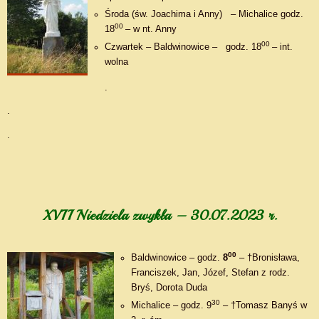
Środa (św. Joachima i Anny) – Michalice godz.
00
18
– w nt. Anny
00
Czwartek – Baldwinowice – godz. 18
– int.
wolna
.
.
.
XVII Niedziela zwykła – 30.07.2023 r.
00
Baldwinowice – godz.
8
– †Bronisława,
Franciszek, Jan, Józef, Stefan z rodz.
Bryś, Dorota Duda
30
Michalice – godz. 9
– †Tomasz Banyś w