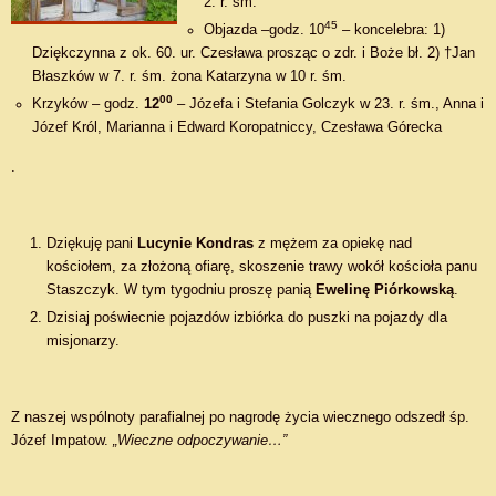
2. r. śm.
45
Objazda –godz. 10
– koncelebra: 1)
Dziękczynna z ok. 60. ur. Czesława prosząc o zdr. i Boże bł. 2) †Jan
Błaszków w 7. r. śm. żona Katarzyna w 10 r. śm.
00
Krzyków – godz.
12
– Józefa i Stefania Golczyk w 23. r. śm., Anna i
Józef Król, Marianna i Edward Koropatniccy, Czesława Górecka
.
Dziękuję pani
Lucynie Kondras
z mężem za opiekę nad
kościołem, za złożoną ofiarę, skoszenie trawy wokół kościoła panu
Staszczyk. W tym tygodniu proszę panią
Ewelinę Piórkowską
.
Dzisiaj poświecnie pojazdów izbiórka do puszki na pojazdy dla
misjonarzy.
Z naszej wspólnoty parafialnej po nagrodę życia wiecznego odszedł śp.
Józef Impatow.
„Wieczne odpoczywanie…”