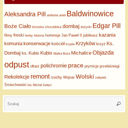
Baldwinowice
Aleksandra Pill
ambona
anioł
Edgar Pill
Boże Ciało
dombaj
brzoska
chrzcielnica
dożynki
kazania
freski
filmy
hortensje
Jan Paweł II
jubileusz
herby
historia
Krzyków
komunia
konserwacje
Ks.
kościół
krzyż
krypta
Objazda
Dombaj
Kubis
Michalice
ks. Kubis
Matka Boża
odpust
prace
polichromie
ołtarz
prymicje
przebiśniegi
remont
Wolski
Rekolekcje
rzeźby
Wojnar
zabytek
Śmiechowski
św. Michał
święci