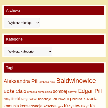
Archiwa
Kategorie
Tagi
Baldwinowice
Aleksandra Pill
ambona
anioł
Edgar Pill
Boże Ciało
dombaj
brzoska
chrzcielnica
dożynki
kazania
freski
filmy
hortensje
Jan Paweł II
jubileusz
herby
historia
Krzyków
komunia
konserwacje
Ks.
kościół
krzyż
krypta