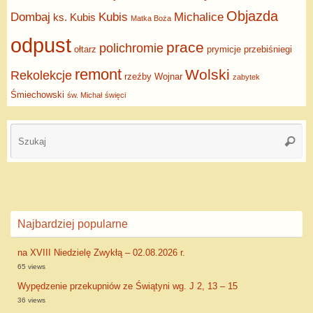
Objazda
Dombaj
Kubis
Michalice
ks. Kubis
Matka Boża
odpust
prace
polichromie
ołtarz
prymicje
przebiśniegi
remont
Wolski
Rekolekcje
rzeźby
Wojnar
zabytek
Śmiechowski
św. Michał
święci
Najbardziej popularne
na XVIII Niedzielę Zwykłą – 02.08.2026 r.
65 views
Wypędzenie przekupniów ze Świątyni wg. J 2, 13 – 15
36 views