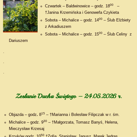
00
Czwartek – Baldwinowice – godz. 18
–
†Janina Krzemińska i Genowefa Czykieta
00
Sobota – Michalice – godz. 14
– Ślub Elżbiety
z Arkadiuszem
00
Sobota – Michalice – godz. 15
– Ślub Celiny z
Dariuszem
.
.
.
Zesłanie Ducha Świętego – 24.05.2026 r.
15
Objazda – godz
.
8
– †Marianna i Bolesław Filipczak w r. śm.
30
Michalice – godz. 9
– †Małgorzata, Tomasz Banyś, Helena,
Mieczysław Krzesaj
50
Krzyków godz. 10
†Zofia, Stanisław, Janusz, Marek Jędras