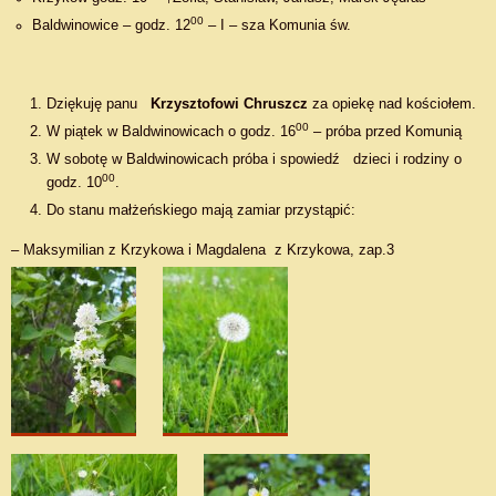
00
Baldwinowice – godz. 12
– I – sza Komunia św.
Dziękuję panu
Krzysztofowi Chruszcz
za opiekę nad kościołem.
00
W piątek w Baldwinowicach o godz. 16
– próba przed Komunią
W sobotę w Baldwinowicach próba i spowiedź dzieci i rodziny o
00
godz. 10
.
Do stanu małżeńskiego mają zamiar przystąpić:
– Maksymilian z Krzykowa i Magdalena z Krzykowa, zap.3