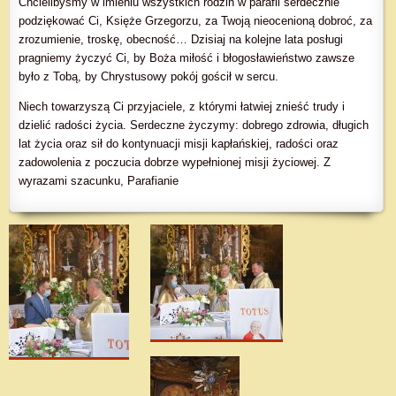
Chcielibyśmy w imieniu wszystkich rodzin w parafii serdecznie
podziękować Ci, Księże Grzegorzu, za Twoją nieocenioną dobroć, za
zrozumienie, troskę, obecność… Dzisiaj na kolejne lata posługi
pragniemy życzyć Ci, by Boża miłość i błogosławieństwo zawsze
było z Tobą, by Chrystusowy pokój gościł w sercu.
Niech towarzyszą Ci przyjaciele, z którymi łatwiej znieść trudy i
dzielić radości życia. Serdeczne życzymy: dobrego zdrowia, długich
lat życia oraz sił do kontynuacji misji kapłańskiej, radości oraz
zadowolenia z poczucia dobrze wypełnionej misji życiowej. Z
wyrazami szacunku, Parafianie