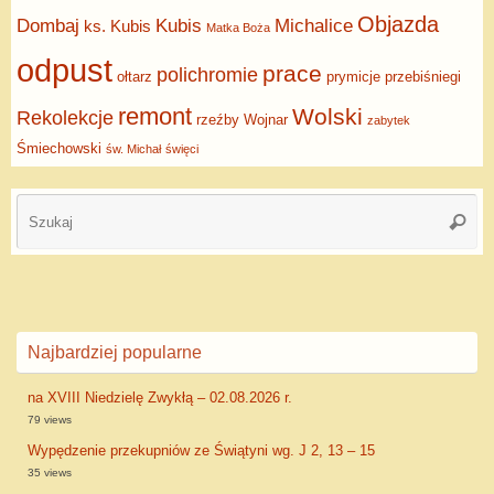
Objazda
Dombaj
Kubis
Michalice
ks. Kubis
Matka Boża
odpust
prace
polichromie
ołtarz
prymicje
przebiśniegi
remont
Wolski
Rekolekcje
rzeźby
Wojnar
zabytek
Śmiechowski
św. Michał
święci
Najbardziej popularne
na XVIII Niedzielę Zwykłą – 02.08.2026 r.
79 views
Wypędzenie przekupniów ze Świątyni wg. J 2, 13 – 15
35 views