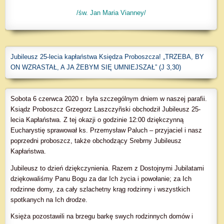
/św. Jan Maria Vianney/
Jubileusz 25-lecia kapłaństwa Księdza Proboszcza! „TRZEBA, BY
ON WZRASTAŁ, A JA ŻEBYM SIĘ UMNIEJSZAŁ” (J 3,30)
Sobota 6 czerwca 2020 r. była szczególnym dniem w naszej parafii.
Ksiądz Proboszcz Grzegorz Laszczy
ñ
ski obchodził Jubileusz 25-
lecia Kapłaństwa. Z tej okazji o godzinie 12:00 dziękczynną
Eucharystię sprawował ks. Przemysław Paluch – przyjaciel i nasz
poprzedni proboszcz, także obchodzący Srebrny Jubileusz
Kapłaństwa.
Jubileusz to dzień dziękczynienia. Razem z Dostojnymi Jubilatami
dziękowaliśmy Panu Bogu za dar Ich życia i powołanie; za Ich
rodzinne domy, za cały szlachetny krąg rodzinny i wszystkich
spotkanych na Ich drodze.
Księża pozostawili na brzegu barkę swych rodzinnych domów i