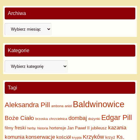
Archiwa
Kategorie
Tagi
Baldwinowice
Aleksandra Pill
ambona
anioł
Edgar Pill
Boże Ciało
dombaj
brzoska
chrzcielnica
dożynki
kazania
freski
filmy
hortensje
Jan Paweł II
jubileusz
herby
historia
Krzyków
komunia
konserwacje
Ks.
kościół
krzyż
krypta