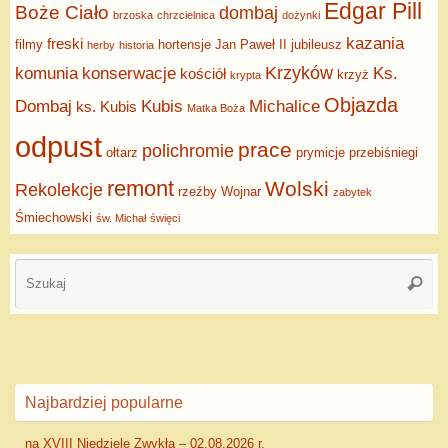
Edgar Pill
Boże Ciało
dombaj
brzoska
chrzcielnica
dożynki
kazania
freski
filmy
hortensje
Jan Paweł II
jubileusz
herby
historia
Krzyków
komunia
konserwacje
Ks.
kościół
krzyż
krypta
Objazda
Dombaj
Kubis
Michalice
ks. Kubis
Matka Boża
odpust
prace
polichromie
ołtarz
prymicje
przebiśniegi
remont
Wolski
Rekolekcje
rzeźby
Wojnar
zabytek
Śmiechowski
św. Michał
święci
Najbardziej popularne
na XVIII Niedzielę Zwykłą – 02.08.2026 r.