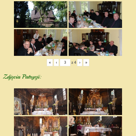
«
‹
z
4
›
»
Zdjęcia Patrycji: