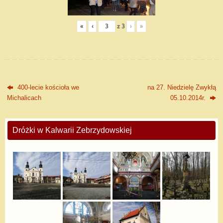
«
‹
z
3
›
»
400-lecie kościoła we
na 27. Niedzielę Zwykłą
Michalicach
05.10.2014r.
Dróżki w Kalwarii Zebrzydowskiej