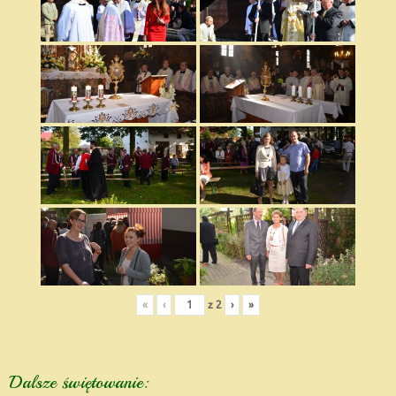
«
‹
z
2
›
»
Dalsze świętowanie: