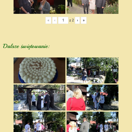
«
‹
z
2
›
»
Dalsze świętowanie: