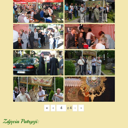
«
‹
z
4
›
»
Zdjęcia Patrycji: