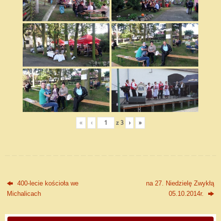
«
‹
z
3
›
»
400-lecie kościoła we
na 27. Niedzielę Zwykłą
Michalicach
05.10.2014r.