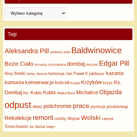
Tagi
Baldwinowice
Aleksandra Pill
ambona
anioł
Edgar Pill
Boże Ciało
dombaj
brzoska
chrzcielnica
dożynki
kazania
freski
filmy
hortensje
Jan Paweł II
jubileusz
herby
historia
Krzyków
komunia
konserwacje
Ks.
kościół
krzyż
krypta
Objazda
Dombaj
Kubis
Michalice
ks. Kubis
Matka Boża
odpust
prace
polichromie
ołtarz
prymicje
przebiśniegi
remont
Wolski
Rekolekcje
rzeźby
Wojnar
zabytek
Śmiechowski
św. Michał
święci