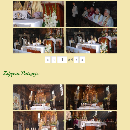
«
‹
z
4
›
»
Zdjęcia Patrycji: