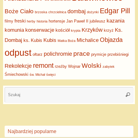
Edgar Pill
Boże Ciało
dombaj
brzoska
chrzcielnica
dożynki
kazania
freski
filmy
hortensje
Jan Paweł II
jubileusz
herby
historia
Krzyków
komunia
konserwacje
Ks.
kościół
krzyż
krypta
Objazda
Dombaj
Kubis
Michalice
ks. Kubis
Matka Boża
odpust
prace
polichromie
ołtarz
prymicje
przebiśniegi
remont
Wolski
Rekolekcje
rzeźby
Wojnar
zabytek
Śmiechowski
św. Michał
święci
Najbardziej popularne