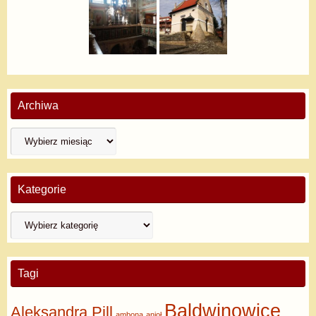
Archiwa
Kategorie
Tagi
Baldwinowice
Aleksandra Pill
ambona
anioł