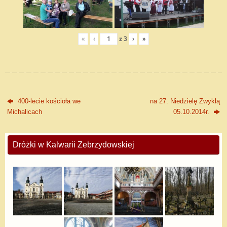
«
‹
z
3
›
»
400-lecie kościoła we
na 27. Niedzielę Zwykłą
Michalicach
05.10.2014r.
Dróżki w Kalwarii Zebrzydowskiej