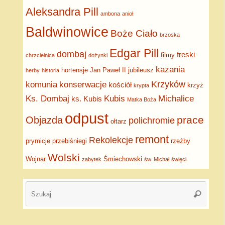
Aleksandra Pill
ambona
anioł
Baldwinowice
Boże Ciało
brzoska
Edgar Pill
dombaj
freski
filmy
chrzcielnica
dożynki
kazania
hortensje
Jan Paweł II
jubileusz
herby
historia
Krzyków
komunia
konserwacje
kościół
krzyż
krypta
Ks. Dombaj
Kubis
Michalice
ks. Kubis
Matka Boża
odpust
prace
Objazda
polichromie
ołtarz
remont
Rekolekcje
prymicje
przebiśniegi
rzeźby
Wolski
Wojnar
Śmiechowski
zabytek
św. Michał
święci