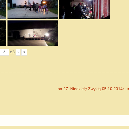
z
3
›
»
na 27. Niedzielę Zwykłą 05.10.2014r.