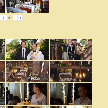
z
4
›
»