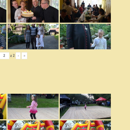
z
2
›
»