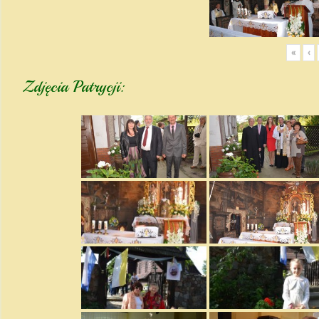
«
‹
Zdjęcia Patrycji: