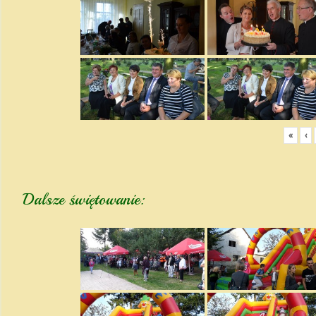
«
‹
Dalsze świętowanie: