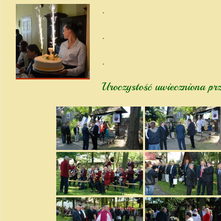
.
.
.
Uroczystość uwieczniona pr