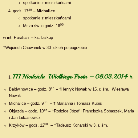
spotkanie z mieszkańcami
30
godz. 17
–
Michalice
spotkanie z mieszkańcami
00
Msza św. o godz. 18
w int. Parafian – ks. biskup
†Wojciech Chowanek w 30. dzień po pogrzebie
III Niedziela Wielkiego Postu – 08.03.2014 r.
15
Baldwinowice – godz. 8
– †Henryk Nowak w 15. r. śm., Wiesława
Nowak
30
Michalice – godz. 9
– † Marianna i Tomasz Kubiś
45
Objazda – godz. 10
–
†Rodzice Józef i Franciszka Sobaszek, Maria
i Jan Łukasiewicz
00
Krzyków – godz. 12
– †Tadeusz Konarski w 3. r. śm.