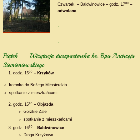
00
Czwartek – Baldwinowice – godz. 17
–
odwołana
.
.
Piątek – Wizytacja duszpasterska ks. Bpa Andrzeja
Siemieniewskiego
00
godz. 15
–
Krzyków
koronka do Bożego Miłosierdzia
spotkanie z mieszkańcami
45
godz. 15
–
Objazda
Gorzkie Żale
spotkanie z mieszkańcami
30
godz. 16
–
Baldwinowice
Droga Krzyżowa