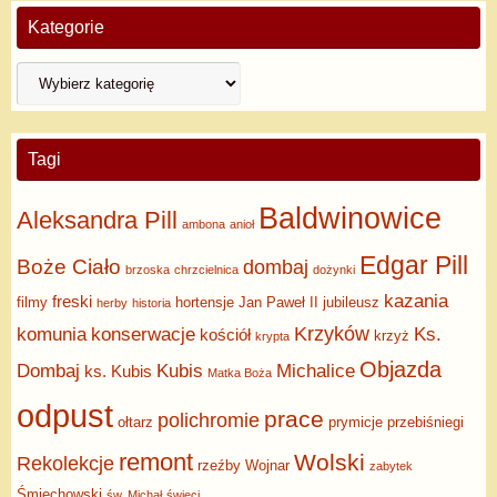
Kategorie
Tagi
Baldwinowice
Aleksandra Pill
ambona
anioł
Edgar Pill
Boże Ciało
dombaj
brzoska
chrzcielnica
dożynki
kazania
freski
filmy
hortensje
Jan Paweł II
jubileusz
herby
historia
Krzyków
komunia
konserwacje
Ks.
kościół
krzyż
krypta
Objazda
Dombaj
Kubis
Michalice
ks. Kubis
Matka Boża
odpust
prace
polichromie
ołtarz
prymicje
przebiśniegi
remont
Wolski
Rekolekcje
rzeźby
Wojnar
zabytek
Śmiechowski
św. Michał
święci