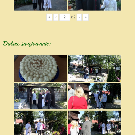
«
‹
z
2
›
»
Dalsze świętowanie: