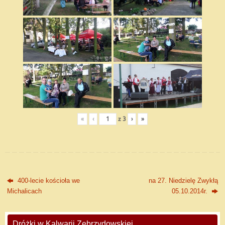
«
‹
z
3
›
»
400-lecie kościoła we
na 27. Niedzielę Zwykłą
Michalicach
05.10.2014r.
Dróżki w Kalwarii Zebrzydowskiej