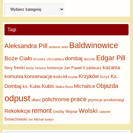
Tagi
Baldwinowice
Aleksandra Pill
ambona
anioł
Edgar Pill
Boże Ciało
dombaj
brzoska
chrzcielnica
dożynki
kazania
freski
filmy
hortensje
Jan Paweł II
jubileusz
herby
historia
Krzyków
komunia
konserwacje
Ks.
kościół
krzyż
krypta
Objazda
Dombaj
Kubis
Michalice
ks. Kubis
Matka Boża
odpust
prace
polichromie
ołtarz
prymicje
przebiśniegi
remont
Wolski
Rekolekcje
rzeźby
Wojnar
zabytek
Śmiechowski
św. Michał
święci