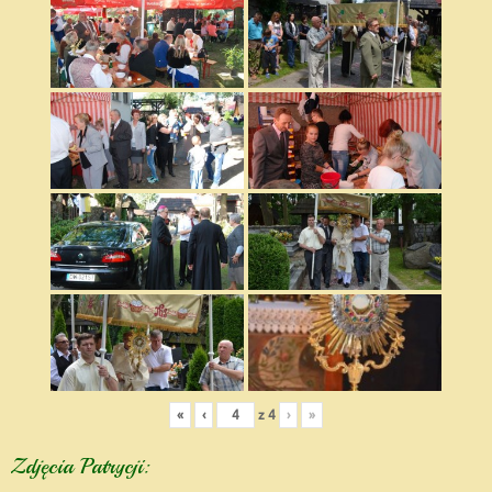
«
‹
z
4
›
»
Zdjęcia Patrycji: