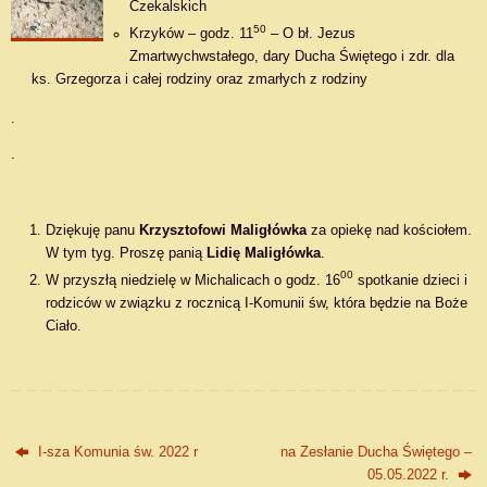
Czekalskich
50
Krzyków – godz. 11
– O bł. Jezus
Zmartwychwstałego, dary Ducha Świętego i zdr. dla
ks. Grzegorza i całej rodziny oraz zmarłych z rodziny
.
.
Dziękuję panu
Krzysztofowi Maligłówka
za opiekę nad kościołem.
W tym tyg. Proszę panią
Lidię Maligłówka
.
00
W przyszłą niedzielę w Michalicach o godz. 16
spotkanie dzieci i
rodziców w związku z rocznicą I-Komunii św, która będzie na Boże
Ciało.
I-sza Komunia św. 2022 r
na Zesłanie Ducha Świętego –
05.05.2022 r.