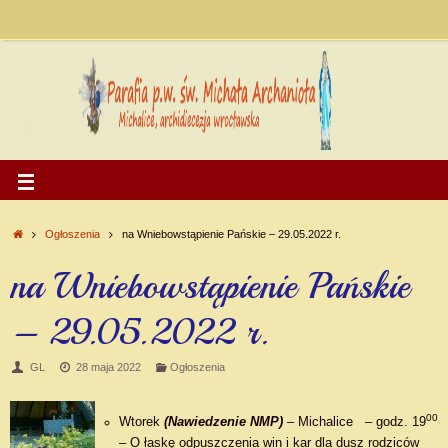
Ogłoszenia
na Wniebowstąpienie Pańskie – 29.05.2022 r.
na Wniebowstąpienie Pańskie
– 29.05.2022 r.
GL
28 maja 2022
Ogłoszenia
00
Wtorek
(Nawiedzenie NMP)
– Michalice – godz. 19
– O łaskę odpuszczenia win i kar dla dusz rodziców