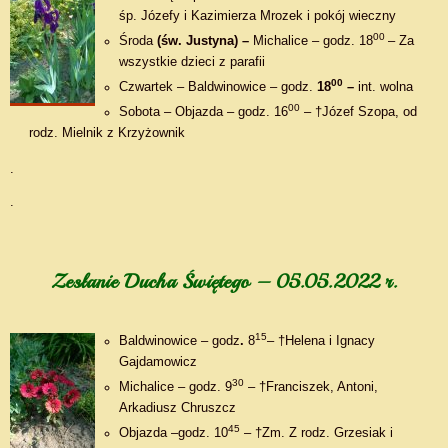
śp. Józefy i Kazimierza Mrozek i pokój wieczny
00
Środa
(św. Justyna) –
Michalice – godz. 18
– Za
wszystkie dzieci z parafii
00
Czwartek – Baldwinowice – godz.
18
–
int. wolna
00
Sobota – Objazda – godz. 16
– †Józef Szopa, od
rodz. Mielnik z Krzyżownik
.
.
Zesłanie Ducha Świętego – 05.05.2022 r.
15
Baldwinowice – godz
.
8
– †Helena i Ignacy
Gajdamowicz
30
Michalice – godz. 9
– †Franciszek, Antoni,
Arkadiusz Chruszcz
45
Objazda –godz. 10
– †Zm. Z rodz. Grzesiak i