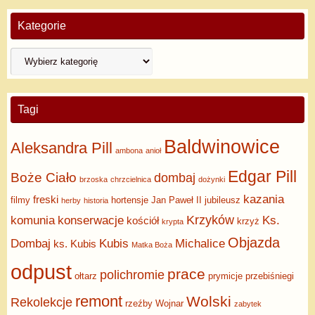
Kategorie
Tagi
Baldwinowice
Aleksandra Pill
ambona
anioł
Edgar Pill
Boże Ciało
dombaj
brzoska
chrzcielnica
dożynki
kazania
freski
filmy
hortensje
Jan Paweł II
jubileusz
herby
historia
Krzyków
komunia
konserwacje
Ks.
kościół
krzyż
krypta
Objazda
Dombaj
Kubis
Michalice
ks. Kubis
Matka Boża
odpust
prace
polichromie
ołtarz
prymicje
przebiśniegi
remont
Wolski
Rekolekcje
rzeźby
Wojnar
zabytek